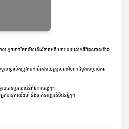
លឌីជីថល អ្នកអាចឆែកមើលនិងវិភាគមតិយោបល់របស់អតិថិជនបានយ៉ាង
ទទួលស្គាល់តម្រូវការកាន់តែងាយស្រួលជាជំហានដំបូងសម្រាប់ការ
ទទួលបានប្រយោជន៍ពីឱកាសល្អៗ។
បស់អ្នកមានភាពរឹងមាំ និងទាក់ទាញអតិថិជនថ្មីៗ។