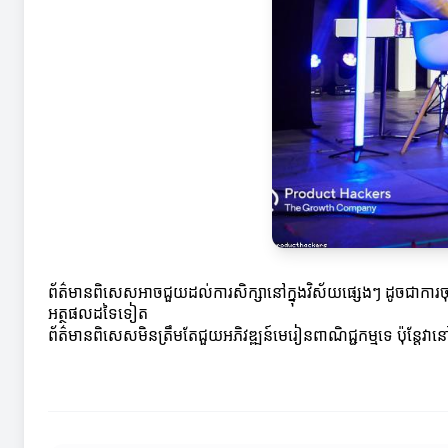
ព័ត៌មានពិសេសអាចជួយដល់ការសិក្សានៅក្នុងវិស័យផ្សេងៗ ដូចជាការចុះបញ្
អត្ថផលដទៃទៀត
ព័ត៌មានពិសេសមិនត្រឹមតែជួយអភិវឌ្ឍន៍មេរៀនពាណិជ្ជកម្មទេ ប៉ុន្តែវានៅត