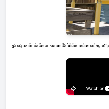
ក្នុងសង្គមសម័យទំនើបនេះ ការយល់ដឹងអំពីព័ត៌មានពិសេសនឹងជួយឱ្យម