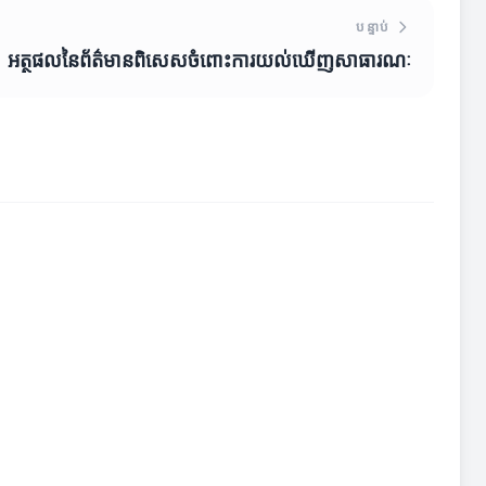
បន្ទាប់
អត្ថផលនៃព័ត៌មានពិសេសចំពោះការយល់ឃើញសាធារណៈ