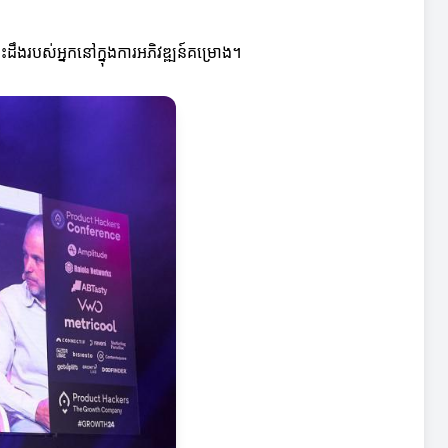
ឹងរបស់អ្នកនៅក្នុងការអភិវឌ្ឍន៍គម្រោង។