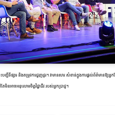
ជីទីផ្សារ និងតម្រូវការជួញដូរ។ វាមានសារៈសំខាន់ក្នុងការផ្ដល់ព័ត៌មានឱ្យអ្ន
ែមិនអាចអនុលោមចិត្តវិជ្ជាជីវៈរបស់អ្នកប្រាជ្ញ។