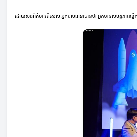
ដោយសារព័ត៌មានពិសេស អ្នកអាចធានាបានថា អ្នកមានសមត្ថភាពធ្វើការវ