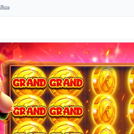
ិថិជន