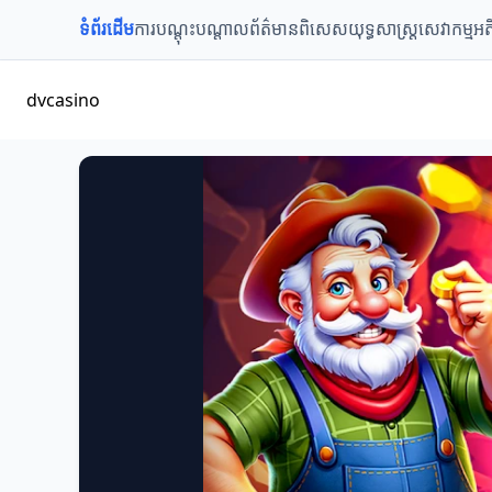
ទំព័រដើម
ការបណ្តុះបណ្តាល
ព័ត៌មានពិសេស
យុទ្ធសាស្ត្រ
សេវាកម្មអត
dvcasino