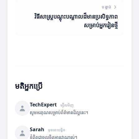
បន្ទាប់
វិធីសាស្ត្របណ្តុះបណ្តាលដ៏មានប្រសិទ្ធភាព
សម្រាប់អ្នករៀនថ្មី
មតិអ្នកប្រើ
TechExpert
ម្សិលមិញ
សូមអរគុណសម្រាប់ព័ត៌មានដ៏ល្អនេះ។
Sarah
មុននេះបន្តិច
ខ្ញុំពិតជាចូលចិត្តអានវាណាស់។