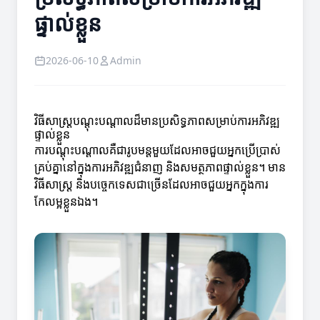
ផ្ទាល់ខ្លួន
2026-06-10
Admin
វិធីសាស្ត្របណ្តុះបណ្តាលដ៏មានប្រសិទ្ធភាពសម្រាប់ការអភិវឌ្ឍ
ផ្ទាល់ខ្លួន
ការបណ្តុះបណ្តាលគឺជារូបមន្តមួយដែលអាចជួយអ្នកប្រើប្រាស់
គ្រប់គ្នានៅក្នុងការអភិវឌ្ឍជំនាញ និងសមត្ថភាពផ្ទាល់ខ្លួន។ មាន
វិធីសាស្ត្រ និងបច្ចេកទេសជាច្រើនដែលអាចជួយអ្នកក្នុងការ
កែលម្អខ្លួនឯង។