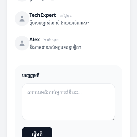
TechExpert
៣ ថ្ងៃមុន
ខ្លឹមសារច្បាស់លាស់ ងាយយល់ណាស់។
Alex
២ ម៉ោងមុន
នឹងតាមដានរាល់អត្ថបទបន្តទៀត។
បញ្ចេញមតិ
ផ្ញើមតិ