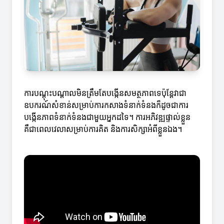
ការបណ្តុះបណ្តាលមិនត្រឹមតែបង្កើនសមត្ថភាពទេប៉ុន្តែវាជា
ឧបករណ៍សំខាន់សម្រាប់ការកសាងទំនាក់ទំនងក៏ដូចជាការ
បង្កើនភាពទំនាក់ទំនងជាមួយអ្នកដទៃ។ ការអភិវឌ្ឍផ្ទាល់ខ្លួន
គឺជាពេលវេលាសម្រាប់ការគិត និងការសិក្សាអំពីខ្លួនឯង។