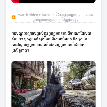
Watch Video related to: វិធីសាស្ត្របណ្តុះបណ្តាលដ៏មាន
▶
ប្រសិទ្ធភាពសម្រាប់ការអភិវឌ្ឍផ្ទាល់ខ្លួន
ការបណ្តុះបណ្តាលផ្ទាល់ខ្លួនគួរត្រូវមានការពិចារណាដែលជា
សំខាន់។ អ្នកគួរត្រូវស្វែងយល់ពីគោលបំណង និងក្រោយ
នោះវាជួយឲ្យអ្នកអាចរៀននិងកែលម្អខ្លួនបានយ៉ាងមាន
ប្រសិទ្ធភាព។