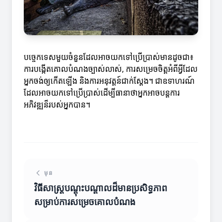
បច្ចេកទេសមួយចំនួនដែលអាចយកទៅប្រើប្រាស់មានដូចជា៖
ការបង្កើតគោលបំណងច្បាស់លាស់, ការសម្រេចចិត្តអំពីអ្វីដែល
អ្នកចង់ឲ្យកើតឡើង និងការអនុវត្តន៍ជាក់ស្តែង។ ជាឧទាហរណ៍
ដែលអាចយកទៅប្រើប្រាស់ដើម្បីធានាថាអ្នកអាចបន្តការ
អភិវឌ្ឍន៏របស់អ្នកបាន។
មុន
វិធីសាស្ត្របណ្តុះបណ្តាលដ៏មានប្រសិទ្ធភាព
សម្រាប់ការសម្រេចគោលបំណង