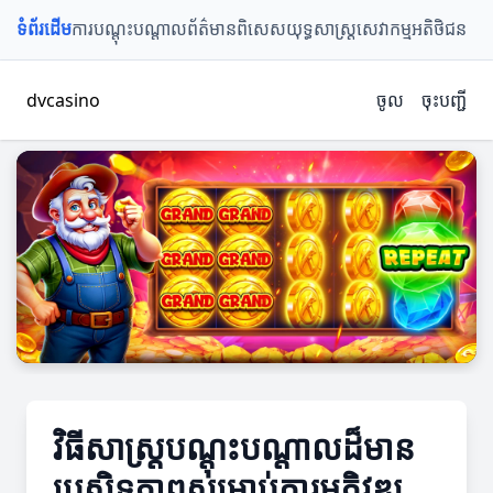
ទំព័រដើម
ការបណ្តុះបណ្តាល
ព័ត៌មានពិសេស
យុទ្ធសាស្ត្រ
សេវាកម្មអតិថិជន
dvcasino
ចូល
ចុះបញ្ជី
វិធីសាស្ត្របណ្តុះបណ្តាលដ៏មាន
ប្រសិទ្ធភាពសម្រាប់ការអភិវឌ្ឍ