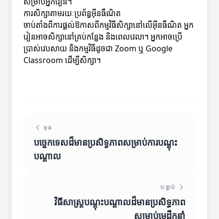
សម្រាប់អ្នករៀន។
ការសិក្សាតាមរយៈប្រព័ន្ធអ៊ីនធឺណិត
ចាប់តាំងពីការផ្តល់ឱកាសពីកម្មវិធីសិក្សានៅលើអ៊ីនធឺណិត អ្នក
រៀនអាចសិក្សានៅគ្រប់កន្លែង និងពេលវេលា។ អ្នកអាចប្រើ
ប្រាស់វេបសាយ និងកម្មវិធីដូចជា Zoom ឬ Google
Classroom ដើម្បីសិក្សា។
មុន
បច្ចេកទេសដ៏មានប្រសិទ្ធភាពសម្រាប់ការបណ្តុះ
បណ្តាល
បន្ទាប់
វិធីសាស្ត្របណ្តុះបណ្តាលដ៏មានប្រសិទ្ធភាព
សម្រាប់មេដឹកនាំ