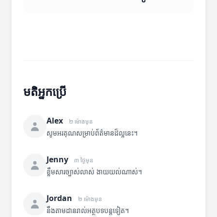
មតិអ្នកប្រើ
Alex
២ ម៉ោងមុន
សូមអរគុណសម្រាប់ព័ត៌មានដ៏ល្អនេះ។
Jenny
៣ ថ្ងៃមុន
ខ្លឹមសារច្បាស់លាស់ ងាយយល់ណាស់។
Jordan
២ ម៉ោងមុន
នឹងតាមដានរាល់អត្ថបទបន្តទៀត។