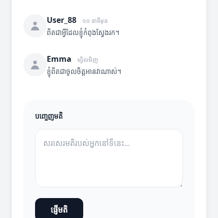
User_88
១០ នាទីមុន
ពិតជាអ្វីដែលខ្ញុំកំពុងស្វែងរក។
Emma
ម្សិលមិញ
ខ្ញុំពិតជាចូលចិត្តអានវាណាស់។
បញ្ចេញមតិ
ផ្ញើមតិ