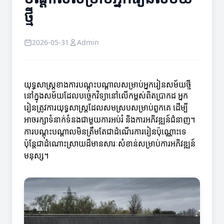
ថ្មី
2026-05-31
Admin
យុទ្ធសាស្ត្រខាងការបណ្តុះបណ្តាលសម្រាប់អ្នករៀនសម័យថ្មី
នៅក្នុងសម័យដែលបច្ចេកវិទ្យានៅលើកម្ពស់ពិតប្រាកដ អ្នក
រៀនត្រូវការយុទ្ធសាស្ត្រដែលសមស្របសម្រាប់ពួកគេ ដើម្បី
អាចរក្សាទំនាក់ទំនងជាមួយការអប់រំ និងការអភិវឌ្ឍន៍ជំនាញ។
ការបណ្តុះបណ្តាលមិនត្រឹមតែជាដំណើរការរៀនប៉ុណ្ណោះទេ
ប៉ុន្តែជាដំណោះស្រាយដ៏មានសារៈសំខាន់សម្រាប់ការអភិវឌ្ឍន៍
មនុស្ស។