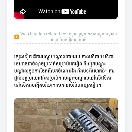
Watch Video related to: យុទ្ធសាស្ត្រខាងការបណ្តុះបណ្តាល
▶
សម្រាប់អ្នករៀនសម័យថ្មី
ផ្សេងទៀត គឺការបណ្តុះបណ្តាលតាមរយៈភាពវេទិកា។ វេទិកា
នេះអាចជាចំណុចប្រទាក់សម្រាប់អ្នករៀន និងអ្នកបណ្តុះ
បណ្តាលក្នុងការចែករំលែកចំណេះដឹង និងបទពិសោធន៍។ ការ
ផ្តល់អត្ថប្រយោជន៍សម្រាប់ការបណ្តុះបណ្តាលនៅលើវេទិកា
ទៅលើការបង្កើតបរិយាកាសការអប់រំចំពោះអ្នករៀន។