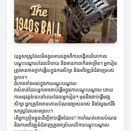
យុទ្ធសាស្ត្រដែលមិនគួរអោយភ្លេចគឺការបង្កើតបរិយាកាស
បណ្តុះបណ្តាលដែលរីករាយ និងមានភាពកើនចម្រើន។ អ្នករៀន
ត្រូវមានភាពភ្ញាក់ផ្អើលក្នុងការសិក្សា និងអភិវឌ្ឍន៍ជំនាញរបស់
ពួកគេ។
ជំហានទាំងអស់ក្នុងការបណ្តុះបណ្តាល
វាសំខាន់ដែលអ្នកអាចចាប់ផ្តើមក្នុងការបណ្តុះបណ្តាល ដោយ
ការអនុវត្តន៍នេះនៅពេលដែលអ្នករៀន។ មុននឹងចាប់ផ្តើមវគ្គ
សិក្សា អ្នកត្រូវតែមានគោលបំណងច្បាស់លាស់ និងស្វែងរកវិធី
សាស្ត្រដែលសមស្រប។
តើអ្នកត្រៀមខ្លួនដើម្បីចាប់ផ្តើមដែរទេ? ការកំណត់គោលបំណង
និងការអភិវឌ្ឍន៍ជំនាញត្រូវអាស្រ័យលើការបណ្តុះបណ្តាល