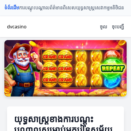
ទំព័រដើម
ការបណ្តុះបណ្តាល
ព័ត៌មានពិសេស
យុទ្ធសាស្ត្រ
សេវាកម្មអតិថិជន
dvcasino
ចូល
ចុះបញ្ជី
យុទ្ធសាស្ត្រខាងការបណ្តុះ
បណ្តាលសម្រាប់អ្នករៀនសម័យ