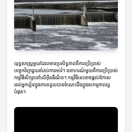
យុទ្ធសាស្ត្រមួយដែលមានប្រសិទ្ធភាពគឺការប្រើប្រាស់
បច្ចេកវិទ្យាជួយសំរាប់ការអប់រំ។ ឧទាហរណ៍មួយគឺការប្រើប្រាស់
កម្មវិធីសិក្សានៅលើអ៊ីនធឺណិត។ កម្មវិធីនេះអាចផ្តល់ឱកាស
ដល់អ្នករៀនក្នុងការទទួលបានចំណេះដឹងក្នុងសកម្មភាពល្អ
បំផុត។